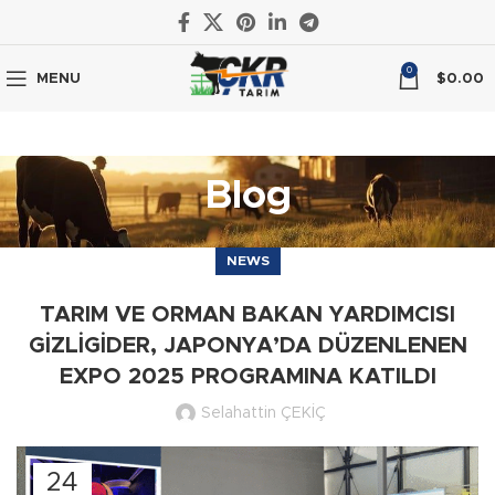
0
MENU
$
0.00
Blog
NEWS
TARIM VE ORMAN BAKAN YARDIMCISI
GİZLİGİDER, JAPONYA’DA DÜZENLENEN
EXPO 2025 PROGRAMINA KATILDI
Selahattin ÇEKİÇ
24